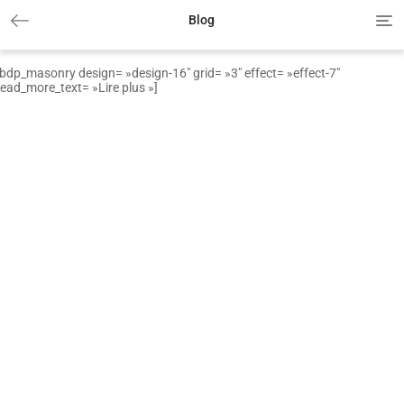
Tog
Blog
nav
[bdp_masonry design= »design-16″ grid= »3″ effect= »effect-7″
read_more_text= »Lire plus »]