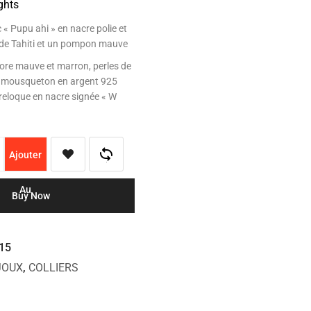
ghts
c « Pupu ahi » en nacre polie et
 de Tahiti et un pompon mauve
lore mauve et marron, perles de
ir mousqueton en argent 925
breloque en nacre signée « W
Ajouter
Au
Buy Now
Panier
15
JOUX
,
COLLIERS