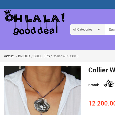
Accueil
BIJOUX
COLLIERS
/
/
/ Collier WP-CO015
Collier
Brand:
12 200.0