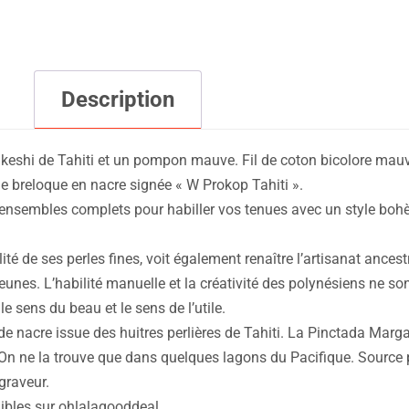
Description
n keshi de Tahiti et un pompon mauve. Fil de coton bicolore mauv
e breloque en nacre signée « W Prokop Tahiti ».
 et ensembles complets pour habiller vos tenues avec un style bo
é de ses perles fines, voit également renaître l’artisanat ancestr
eunes. L’habilité manuelle et la créativité des polynésiens ne so
 sens du beau et le sens de l’utile.
 nacre issue des huitres perlières de Tahiti. La Pinctada Marga
 On ne la trouve que dans quelques lagons du Pacifique. Source 
graveur.
nibles sur ohlalagooddeal..