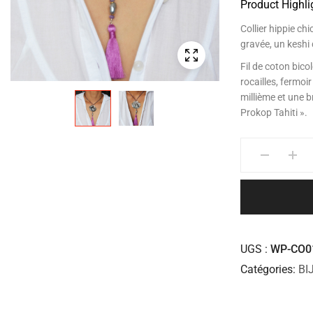
Product Highli
Collier hippie chi
gravée, un keshi
Fil de coton bico
rocailles, fermo
millième et une 
Prokop Tahiti ».
UGS
WP-CO0
Catégories
BI