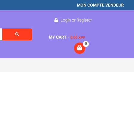
MON COMPTE VENDEUR
Login
or
Register
MY CART -
0.00
XPF
0