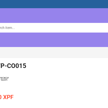
 WP-CO015
0
XPF