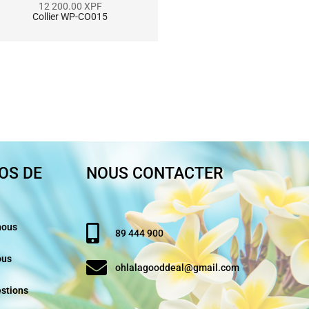
12 200.00
XPF
12 200.00
XPF
Collier WP-CO015
Collier WP-CO015
OS DE
NOUS CONTACTER
nous
89 444 900
ous
ohlalagooddeal@gmail.com
estions