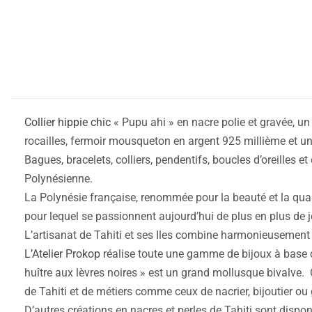
Collier hippie chic
« Pupu ahi » en nacre polie et gravée, u
rocailles, fermoir mousqueton en argent 925 millième et un
Bagues, bracelets, colliers, pendentifs, boucles d’oreilles
Polynésienne.
La Polynésie française, renommée pour la beauté et la qualit
pour lequel se passionnent aujourd’hui de plus en plus de j
L’artisanat de Tahiti et ses Iles combine harmonieusement le
L’Atelier Prokop
réalise toute une gamme de bijoux à base de
huître aux lèvres noires » est un grand mollusque bivalve.
de Tahiti et de métiers comme ceux de nacrier, bijoutier ou 
D’autres créations en nacres et perles de Tahiti sont dispo