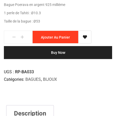
Bague Poerava en argent 925 millième
1 perle de Tahiti : Ø10.3
Taille de la bague : Ø53
Ajouter Au Panier
Buy Now
UGS
RP-BA033
Catégories
BAGUES
,
BIJOUX
Description