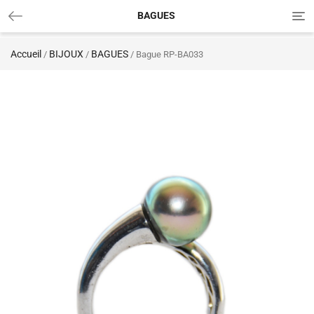
Tog
BAGUES
nav
Accueil
BIJOUX
BAGUES
/
/
/ Bague RP-BA033