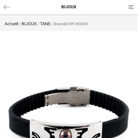
Tog
BIJOUX
nav
Accueil
BIJOUX
TANE
/
/
/ Bracelet RP-HO009