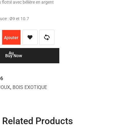
 flotté avec bélière en argent
uce : Ø9 et 10.7
Ajouter
Au
Buy Now
Panier
06
JOUX
,
BOIS EXOTIQUE
Related Products