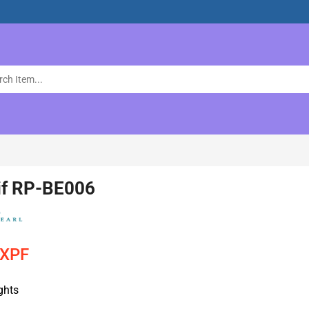
if RP-BE006
XPF
ghts