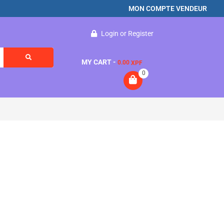
MON COMPTE VENDEUR
Login
or
Register
MY CART -
0.00
XPF
0