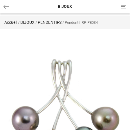
Tog
BIJOUX
nav
Accueil
BIJOUX
PENDENTIFS
/
/
/ Pendentif RP-PE034